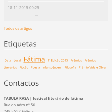
18-11-2015 00:25
...
Todos os artigos
Etiquetas
Fátima
Data
Local
1ª Edição 2015
Prémios
Prémios
Literários
Ficção
Poesia
Infanto-Juvenil
Filosofia
Prémio Vida e Obra
Contactos
TABULA RASA | festival literário de fátima
Rua do Adro nº 50
2495-557 Fátima