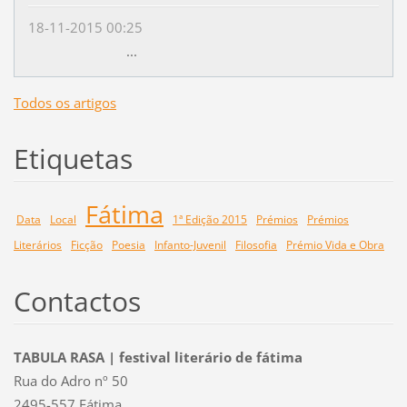
18-11-2015 00:25
...
Todos os artigos
Etiquetas
Fátima
Data
Local
1ª Edição 2015
Prémios
Prémios
Literários
Ficção
Poesia
Infanto-Juvenil
Filosofia
Prémio Vida e Obra
Contactos
TABULA RASA | festival literário de fátima
Rua do Adro nº 50
2495-557 Fátima