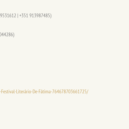
9531612 | +351 913987485)
044286)
-Festival-Literário-De-Fátima-764678703661725/