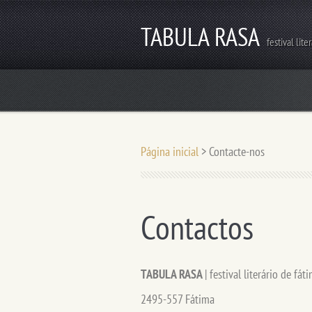
TABULA RASA
festival lite
Página inicial
>
Contacte-nos
Contactos
TABULA RASA
| festival literário de fát
2495-557 Fátima