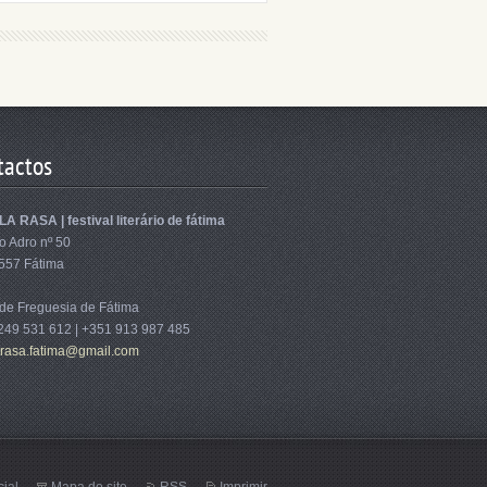
tactos
A RASA | festival literário de fátima
o Adro nº 50
557 Fátima
 de Freguesia de Fátima
249 531 612 | +351 913 987 485
arasa.fatima@gmail.com