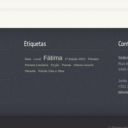
Etiquetas
Con
Fátima
TABUL
Data
Local
1ª Edição 2015
Prémios
Rua d
Prémios Literários
Ficção
Poesia
Infanto-Juvenil
2495-
Filosofia
Prémio Vida e Obra
Junta
+351 
tabul