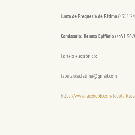
Junta de Freguesia de Fátima (
+351 24
Comissário: Renato Epifânio
(+351 967
Correio
electró
nico:
tabularasa.fatima@gmail.com
https://www.facebook.com/Tabula-Rasa