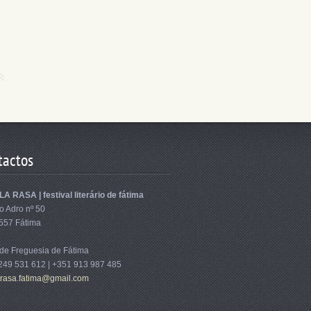
tactos
A RASA | festival literário de fátima
o Adro nº 50
557 Fátima
 de Freguesia de Fátima
249 531 612 | +351 913 987 485
ra
sa.fatim
a@gmail.
com