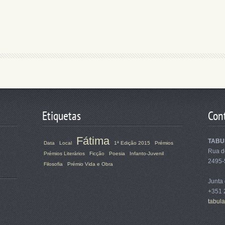
Etiquetas
Con
Fátima
TABUL
Data
Local
1ª Edição 2015
Prémios
Rua d
Prémios Literários
Ficção
Poesia
Infanto-Juvenil
2495-
Filosofia
Prémio Vida e Obra
Junta
+351 
tabula