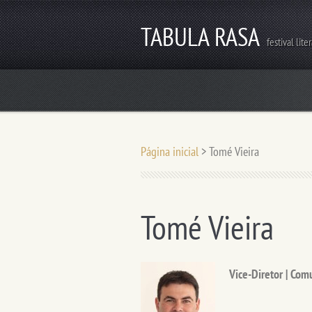
TABULA RASA
festival lite
Página inicial
>
Tomé Vieira
Tomé Vieira
Vice-Diretor | Com