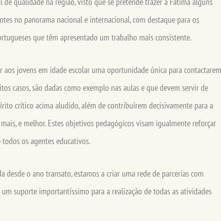
ral de qualidade na região, visto que se pretende trazer a Fátima alguns
vantes no panorama nacional e internacional, com destaque para os
 portugueses que têm apresentado um trabalho mais consistente.
r aos jovens em idade escolar uma oportunidade única para contactare
itos casos, são dadas como exemplo nas aulas e que devem servir de
rito crítico acima aludido, além de contribuírem decisivamente para a
 mais, e melhor. Estes objetivos pedagógicos visam igualmente reforçar
e todos os agentes educativos.
 desde o ano transato, estamos a criar uma rede de parcerias com
o um suporte importantíssimo para a realização de todas as atividades