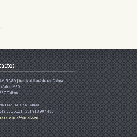
tactos
A RASA | festival literário de fátima
o Adro nº 50
557 Fátima
 de Freguesia de Fátima
249 531 612 | +351 913 987 485
ra
sa.fatim
a@gmail.
com