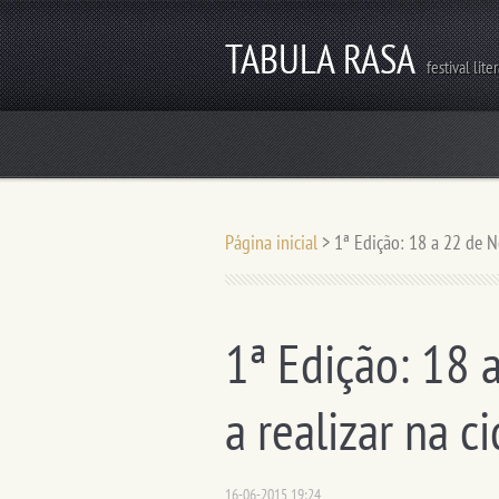
TABULA RASA
festival lite
Página inicial
>
1ª Edição: 18 a 22 de N
1ª Edição: 18
a realizar na c
16-06-2015 19:24